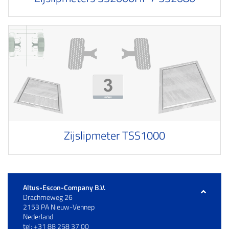
Zijslipmeter TSS1000
Altus-Escon-Company B.V.
Drachmeweg 26
2153 PA Nieuw-Vennep
Nederland
tel: +31 88 258 37 00