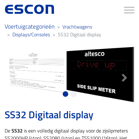
Tog
Voertuigcategorieën
Vrachtwagens
Displays/Consoles
SS32 Digitaal display
Previous
Next
SS32 Digitaal display
De
SS32
is een volledig digitaal display voor de zijslipmeters
SS2000HP (4ton), SS2080 (4ton) en TSS1000 (16ton). Het