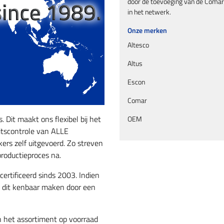
door de toevoeging van de Comar 
in het netwerk.
Onze merken
Altesco
Altus
Escon
Comar
 Dit maakt ons flexibel bij het
OEM
itscontrole van ALLE
ers zelf uitgevoerd. Zo streven
roductieproces na.
ertificeerd sinds 2003. Indien
 u dit kenbaar maken door een
n het assortiment op voorraad