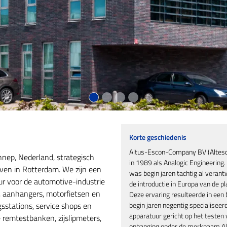
Korte geschiedenis
Altus-Escon-Company BV (Altesco
nnep, Nederland, strategisch
in 1989 als Analogic Engineering.
en in Rotterdam. We zijn een
was begin jaren tachtig al verant
r voor de automotive-industrie
de introductie in Europa van de p
, aanhangers, motorfietsen en
Deze ervaring resulteerde in een b
sstations, service shops en
begin jaren negentig specialiseerd
apparatuur gericht op het testen 
remtestbanken, zijslipmeters,
ophanging onder de merknaam Alt