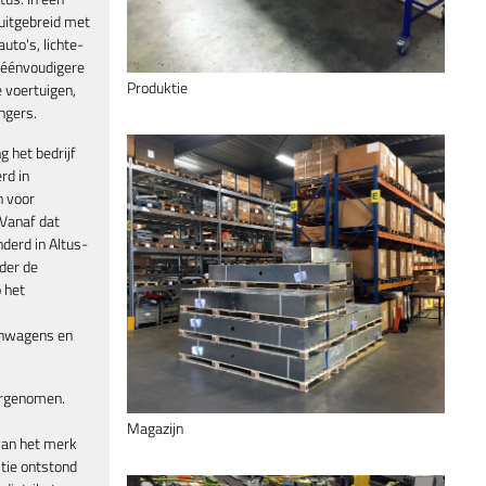
 uitgebreid met
uto's, lichte-
 éénvoudigere
Produktie
voertuigen,
ngers.
g het bedrijf
rd in
n voor
Vanaf dat
derd in Altus-
der de
 het
enwagens en
ergenomen.
Magazijn
van het merk
tie ontstond