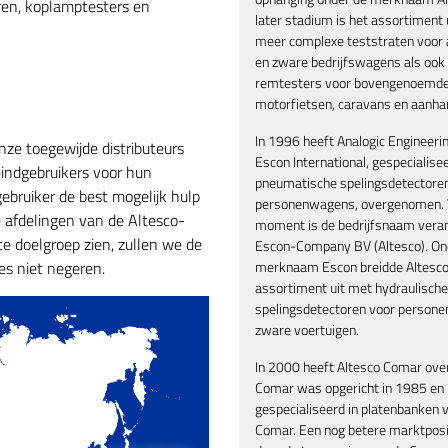
ren, koplamptesters en
later stadium is het assortiment
meer complexe teststraten voor a
en zware bedrijfswagens als ook
remtesters voor bovengenoemde 
motorfietsen, caravans en aanha
In 1996 heeft Analogic Engineerin
nze toegewijde distributeurs
Escon International, gespecialisee
eindgebruikers voor hun
pneumatische spelingsdetectore
gebruiker de best mogelijk hulp
personenwagens, overgenomen. 
e afdelingen van de Altesco-
moment is de bedrijfsnaam veran
te doelgroep zien, zullen we de
Escon-Company BV (Altesco). On
merknaam Escon breidde Altesco
ies niet negeren.
assortiment uit met hydraulische
spelingsdetectoren voor person
zware voertuigen.
In 2000 heeft Altesco Comar ov
Comar was opgericht in 1985 en
gespecialiseerd in platenbanken 
Comar. Een nog betere marktposi